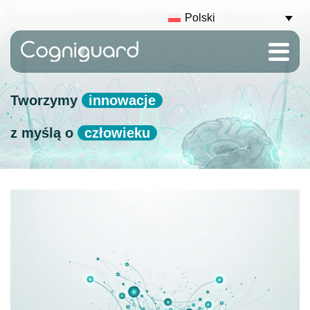
Polski
Tworzymy
innowacje
z myślą o
człowieku